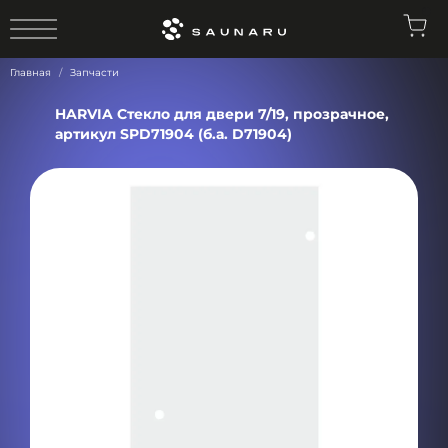
0
Главная
Запчасти
HARVIA Стекло для двери 7/19, прозрачное,
артикул SPD71904 (б.а. D71904)