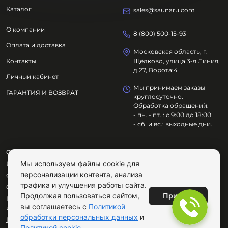
Каталог
sales@saunaru.com
О компании
8 (800) 500-15-93
Оплата и доставка
Московская область, г.
Контакты
Щёлково, улица 3-я Линия,
д.27, Ворота:4
Личный кабинет
Мы принимаем заказы
ГАРАНТИЯ И ВОЗВРАТ
круглосуточно.
Обработка обращений:
- пн. - пт. : с 9:00 до 18:00
- сб. и вс.: выходные дни.
ООО "ОЗДОРОВИТЕЛЬНЫЕ ТЕХНОЛОГИИ"
Мы используем файлы cookie для
ИНН
7801695614
персонализации контента, анализа
ОГРН
1217800029072
трафика и улучшения работы сайта.
Сайт не является публичной офертой.
Принять
Продолжая пользоваться сайтом,
Продолжая пользоваться сайтом, вы соглашаетесь с
вы соглашаетесь с
Политикой
использованием cookie.
обработки персональных данных
и
Публичная оферта
Политикой cookie
.